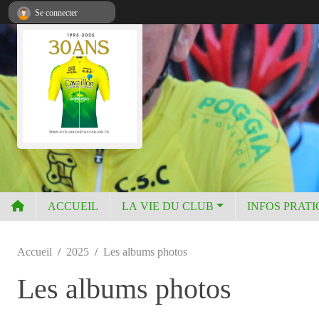
Panneau de gestion des cookies
Se connecter
ACCUEIL
LA VIE DU CLUB
INFOS PRAT
Accueil
2025
Les albums photos
Les albums photos