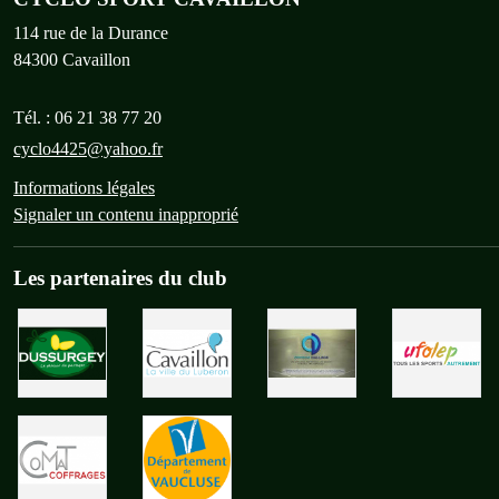
114 rue de la Durance
84300
Cavaillon
Tél. :
06 21 38 77 20
cyclo4425@yahoo.fr
Informations légales
Signaler un contenu inapproprié
Les partenaires du club