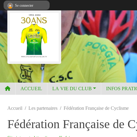
Panneau de gestion des cookies
Se connecter
ACCUEIL
LA VIE DU CLUB
INFOS PRAT
Accueil
Les partenaires
Fédération Française de Cyclisme
Fédération Française de 