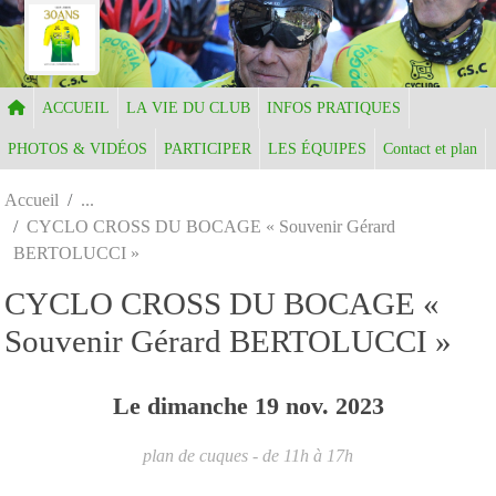
Panneau de gestion des cookies
ACCUEIL
LA VIE DU CLUB
INFOS PRATIQUES
PHOTOS & VIDÉOS
PARTICIPER
LES ÉQUIPES
Contact et plan
Accueil
CYCLO CROSS DU BOCAGE « Souvenir Gérard
BERTOLUCCI »
CYCLO CROSS DU BOCAGE «
Souvenir Gérard BERTOLUCCI »
Le
dimanche
19
nov.
2023
plan de cuques
- de 11h à 17h