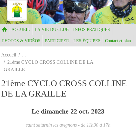
Panneau de gestion des cookies
ACCUEIL
LA VIE DU CLUB
INFOS PRATIQUES
PHOTOS & VIDÉOS
PARTICIPER
LES ÉQUIPES
Contact et plan
Accueil
21ème CYCLO CROSS COLLINE DE LA
GRAILLE
21ème CYCLO CROSS COLLINE
DE LA GRAILLE
Le
dimanche
22
oct.
2023
saint saturnin les avignons
- de 11h30 à 17h